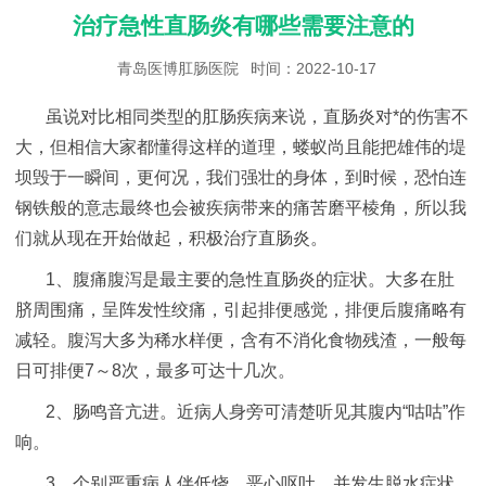
治疗急性直肠炎有哪些需要注意的
青岛医博肛肠医院
时间：2022-10-17
虽说对比相同类型的肛肠疾病来说，直肠炎对*的伤害不
大，但相信大家都懂得这样的道理，蝼蚁尚且能把雄伟的堤
坝毁于一瞬间，更何况，我们强壮的身体，到时候，恐怕连
钢铁般的意志最终也会被疾病带来的痛苦磨平棱角，所以我
们就从现在开始做起，积极治疗直肠炎。
1、腹痛腹泻是最主要的急性直肠炎的症状。大多在肚
脐周围痛，呈阵发性绞痛，引起排便感觉，排便后腹痛略有
减轻。腹泻大多为稀水样便，含有不消化食物残渣，一般每
日可排便7～8次，最多可达十几次。
2、肠鸣音亢进。近病人身旁可清楚听见其腹内“咕咕”作
响。
3、个别严重病人伴低烧，恶心呕吐，并发生脱水症状