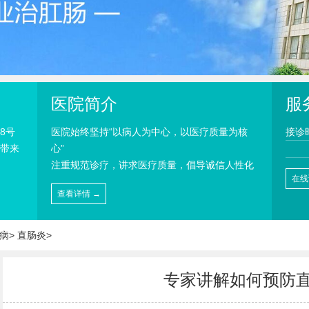
医院简介
服
8号
医院始终坚持“以病人为中心，以医疗质量为核
接诊
带来
心”
注重规范诊疗，讲求医疗质量，倡导诚信人性化
在线
查看详情 →
病
>
直肠炎
>
专家讲解如何预防