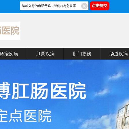
痔疮疾病
肛周疾病
肛门损伤
肠道疾病