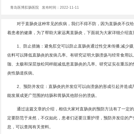
青岛医博肛肠医院
发布时间：2022-11-11
对于直肠炎这种常见的疾病，我们不得不防，因为直肠炎不仅给
着患者的健康，为了帮助大家远离直肠炎，下面就为大家详细介绍直
1、防止措施：避免肛交可以防止直肠炎通过性交来传播;减少
佐料可以降低直肠炎的发病几率。有研究证明大肠溃疡与经常食用以
珈、太极和深层放松同样能减低患直肠炎的几率。研究证实在重压的
炎性肠道疾病。
2、预防并发症：直肠炎的并发症可以由溃疡的形成引起并造成
能发展成更广范围的结肠和胃肠其他部分的溃疡。
通过这篇文章的介绍，相信大家对直肠炎的预防方法有了一定的
定要防范于未然，不仅如此，患者们还要注重护理，预防并发症的产
息，可以查阅有关资料。